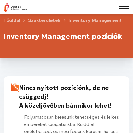
Főoldal
Szakterületek
Inventory Management
Inventory Management pozíciók
Nincs nyitott pozíciónk, de ne
csüggedj!
A közeljövőben bármikor lehet!
Folyamatosan keresünk tehetséges és lelkes
embereket csapatunkba. Küldd el
önéletrajzod, és meg fogunk keresni, ha lesz