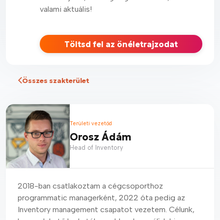
valami aktuális!
Töltsd fel az önéletrajzodat
Összes szakterület
Területi vezetőd
Orosz Ádám
Head of Inventory
2018-ban csatlakoztam a cégcsoporthoz
programmatic managerként, 2022 óta pedig az
Inventory management csapatot vezetem. Célunk,