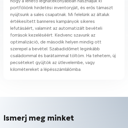
hogy a lehető leghatékonyabban használjuk ki
portfóliónk hirdetési inventoryját, és erős támaszt
nyújtsunk a sales csapatnak. Mi felelünk az általuk
értékesített banneres kampányok sikeres
lefutásáért, valamint az automatizált bevételi
források kezeléséért. Kedvenc szavunk az
optimalizáció, de második helyen mindig ott
szerepel a bevétel. Szabadidőmet leginkább
családommal és barátaimmal töltöm. Ha tehetem, új
pecséteket gyűjtök az útlevelembe, vagy
kilométereket a lépésszámlálómba.
Ismerj meg minket