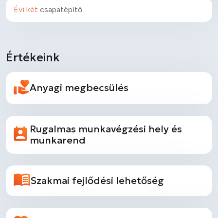
Évi két
csapatépítő
Értékeink
Anyagi megbecsülés
Rugalmas munkavégzési hely és
munkarend
Szakmai fejlődési lehetőség