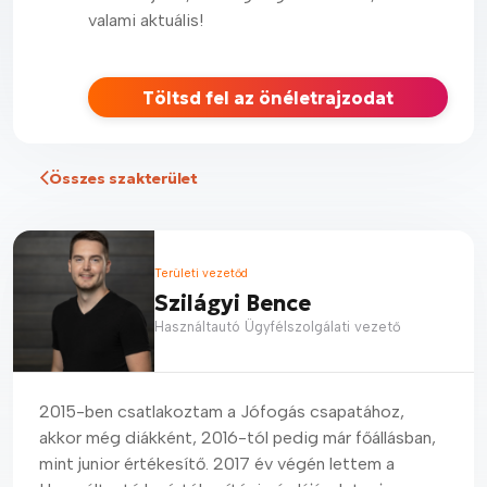
valami aktuális!
Töltsd fel az önéletrajzodat
Összes szakterület
Területi vezetőd
Szilágyi Bence
Használtautó Ügyfélszolgálati vezető
2015-ben csatlakoztam a Jófogás csapatához,
akkor még diákként, 2016-tól pedig már főállásban,
mint junior értékesítő. 2017 év végén lettem a