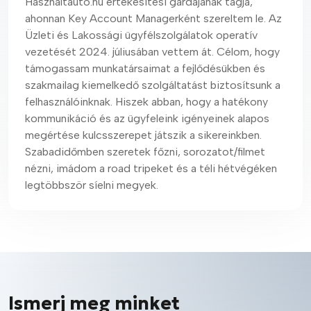
Használtautó.hu értékesítési gárdájának tagja,
ahonnan Key Account Managerként szereltem le. Az
Üzleti és Lakossági ügyfélszolgálatok operatív
vezetését 2024. júliusában vettem át. Célom, hogy
támogassam munkatársaimat a fejlődésükben és
szakmailag kiemelkedő szolgáltatást biztosítsunk a
felhasználóinknak. Hiszek abban, hogy a hatékony
kommunikáció és az ügyfeleink igényeinek alapos
megértése kulcsszerepet játszik a sikereinkben.
Szabadidőmben szeretek főzni, sorozatot/filmet
nézni, imádom a road tripeket és a téli hétvégéken
legtöbbször síelni megyek.
Ismerj meg minket