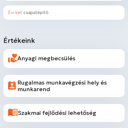
Évi két
csapatépítő
Értékeink
Anyagi megbecsülés
Rugalmas munkavégzési hely és
munkarend
Szakmai fejlődési lehetőség