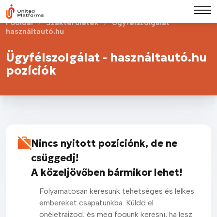
Főoldal
Szakterületek
Ügyfélszolgálat -
használtautó.hu
Ügyfélszolgálat - használtautó.hu
pozíciók
Nincs nyitott pozíciónk, de ne
csüggedj!
A közeljövőben bármikor lehet!
Folyamatosan keresünk tehetséges és lelkes
embereket csapatunkba. Küldd el
önéletrajzod, és meg fogunk keresni, ha lesz