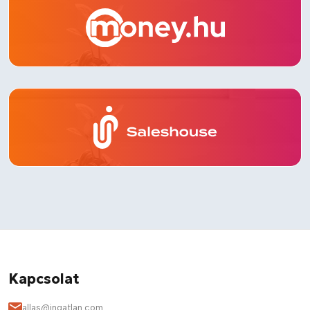
Kapcsolat
allas@ingatlan.com