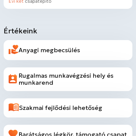
Évi két
csapatépítő
Értékeink
Anyagi megbecsülés
Rugalmas munkavégzési hely és
munkarend
Szakmai fejlődési lehetőség
Barátságos légkör, támogató csapat