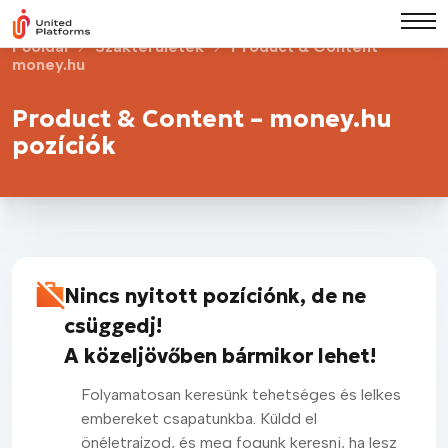
Főoldal
Szakterületek
Product & Content –
money.hu
Product & Content – money.hu
pozíciók
Nincs nyitott pozíciónk, de ne
csüggedj!
A közeljövőben bármikor lehet!
Folyamatosan keresünk tehetséges és lelkes
embereket csapatunkba. Küldd el
önéletrajzod, és meg fogunk keresni, ha lesz